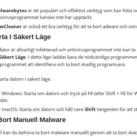
lwarebytes
är ett populärt och effektivt verktyg som kan hitta
tivirusprogrammet kanske inte har upptäckt.
wCleaner
är också ett bra verktyg för att ta bort adware och o
rta I Säkert Läge
ator är allvarligt infekterad och antivirusprogrammet inte kan ta 
Säkert Läge
. I detta läge laddas bara de nödvändiga programmen o
sprogrammet att identifiera och ta bort skadlig programvara.
tarta datorn i säkert läge:
r Windows: Starta om datorn och tryck på F8 (eller Shift + F8 fö
das.
r macOS: Starta om datorn och håll nere
Shift
-tangenten för att s
Bort Manuell Malware
fall kan du behöva ta bort malware manuellt genom att ta bort skad