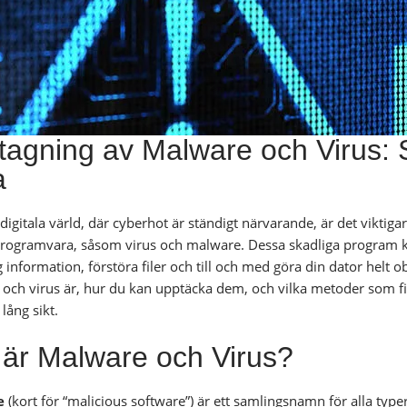
tagning av Malware och Virus:
a
digitala värld, där cyberhot är ständigt närvarande, är det viktig
programvara, såsom virus och malware. Dessa skadliga program kan
 information, förstöra filer och till och med göra din dator helt o
och virus är, hur du kan upptäcka dem, och vilka metoder som fin
lång sikt.
 är Malware och Virus?
e
(kort för “malicious software”) är ett samlingsnamn för alla typ