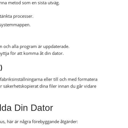
enna metod som en sista utväg.
stänkta processer.
 i systemmappen.
ystem och alla program är uppdaterade.
ttja för att komma åt din dator.
)
fabriksinställningarna eller till och med formatera
ar säkerhetskopierat dina filer innan du går vidare
dda Din Dator
rus, här är några förebyggande åtgärder: