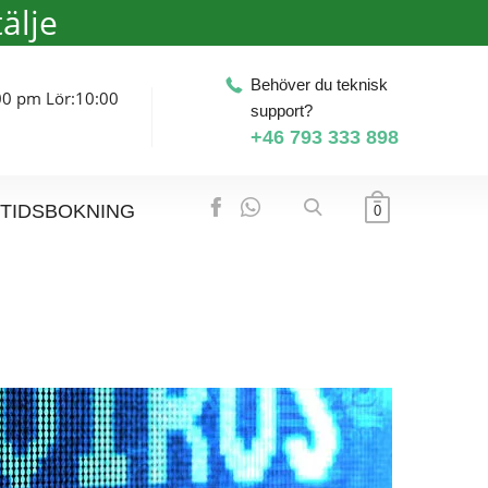
älje
Behöver du teknisk
00 pm Lör:10:00
support?
+46 793 333 898
TIDSBOKNING
0