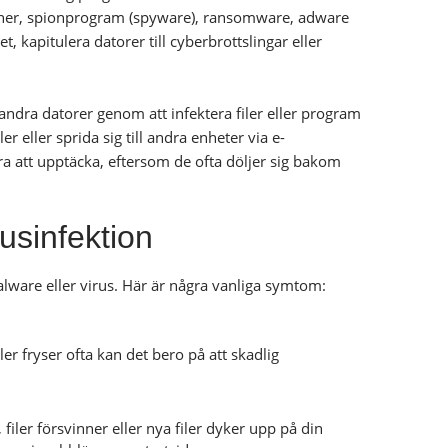
janer, spionprogram (spyware), ransomware, adware
, kapitulera datorer till cyberbrottslingar eller
 andra datorer genom att infektera filer eller program
er eller sprida sig till andra enheter via e-
åra att upptäcka, eftersom de ofta döljer sig bakom
usinfektion
alware eller virus. Här är några vanliga symtom:
er fryser ofta kan det bero på att skadlig
iler försvinner eller nya filer dyker upp på din