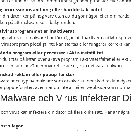
tor. Det kan också förekomma konstiga popup-fönster eller ändrin
g processoranvändning eller hårddiskaktivitet
din dator kör på hög varv utan att du gör något, eller om hårddis
cken på att malware kör i bakgrunden.
tivirusprogrammet är inaktiverat
nga virus och malware har förmågan att inaktivera antivirusprogr
ivirusprogram plötsligt inte kan startas eller fungerar korrekt kan
ända program eller processer i Aktivitetsfältet
 du tittar på listan över aktiva program i aktivitetsfältet eller A
ocesser som använder mycket resurser, kan det vara malware.
nskad reklam eller popup-fönster
ware är en typ av malware som orsakar att oönskad reklam dyker
ler popup-fönster, även när du inte är på en webbsida som normal
Malware och Virus Infekterar D
och virus kan infektera din dator på flera olika sätt. Här är några
postbilagor