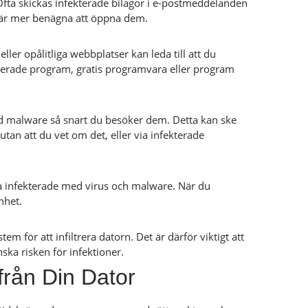
 Ofta skickas infekterade bilagor i e-postmeddelanden
re är mer benägna att öppna dem.
ler opålitliga webbplatser kan leda till att du
opierade program, gratis programvara eller program
ed malware så snart du besöker dem. Detta kan ske
an att du vet om det, eller via infekterade
a infekterade med virus och malware. När du
nhet.
 för att infiltrera datorn. Det är därför viktigt att
ka risken för infektioner.
från Din Dator