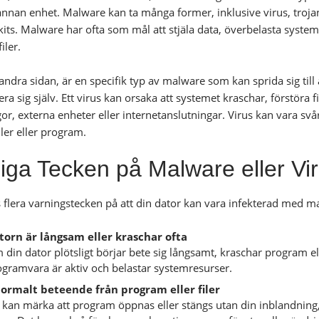
 annan enhet. Malware kan ta många former, inklusive virus, tro
its. Malware har ofta som mål att stjäla data, överbelasta systemet
iler.
 andra sidan, är en specifik typ av malware som kan sprida sig till
ra sig själv. Ett virus kan orsaka att systemet kraschar, förstöra fil
gor, externa enheter eller internetanslutningar. Virus kan vara sv
iler eller program.
iga Tecken på Malware eller Vir
s flera varningstecken på att din dator kan vara infekterad med m
torn är långsam eller kraschar ofta
din dator plötsligt börjar bete sig långsamt, kraschar program ell
ogramvara är aktiv och belastar systemresurser.
ormalt beteende från program eller filer
kan märka att program öppnas eller stängs utan din inblandning, f