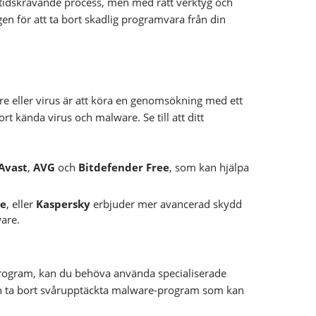
 tidskrävande process, men med rätt verktyg och
egen för att ta bort skadlig programvara från din
re eller virus är att köra en genomsökning med ett
rt kända virus och malware. Se till att ditt
Avast
,
AVG
och
Bitdefender Free
, som kan hjälpa
e
, eller
Kaspersky
erbjuder mer avancerad skydd
ware.
program, kan du behöva använda specialiserade
och ta bort svårupptäckta malware-program som kan