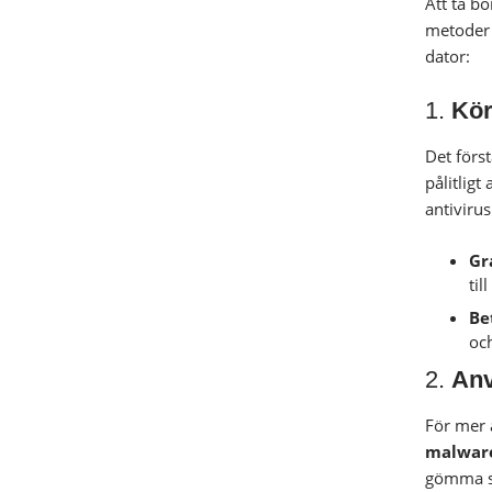
Att ta b
metoder k
dator:
1.
Kör
Det förs
pålitligt
antiviru
Gr
til
Be
och
2.
Anv
För mer 
malware
gömma si