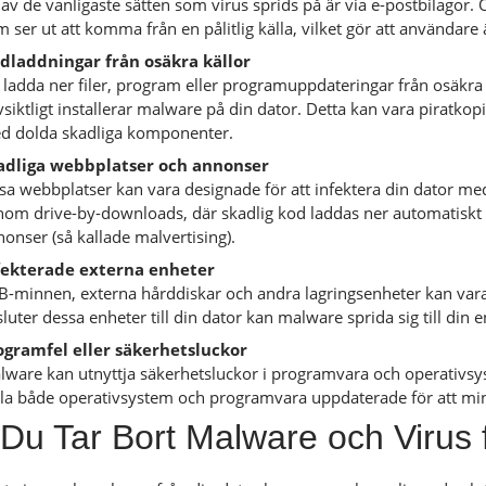
 av de vanligaste sätten som virus sprids på är via e-postbilagor.
 ser ut att komma från en pålitlig källa, vilket gör att använda
dladdningar från osäkra källor
 ladda ner filer, program eller programuppdateringar från osäkra el
siktligt installerar malware på din dator. Detta kan vara piratk
d dolda skadliga komponenter.
adliga webbplatser och annonser
ssa webbplatser kan vara designade för att infektera din dator m
om drive-by-downloads, där skadlig kod laddas ner automatiskt ut
onser (så kallade malvertising).
fekterade externa enheter
B-minnen, externa hårddiskar och andra lagringsenheter kan var
luter dessa enheter till din dator kan malware sprida sig till din e
ogramfel eller säkerhetsluckor
ware kan utnyttja säkerhetsluckor i programvara och operativsystem
lla både operativsystem och programvara uppdaterade för att mins
Du Tar Bort Malware och Virus 