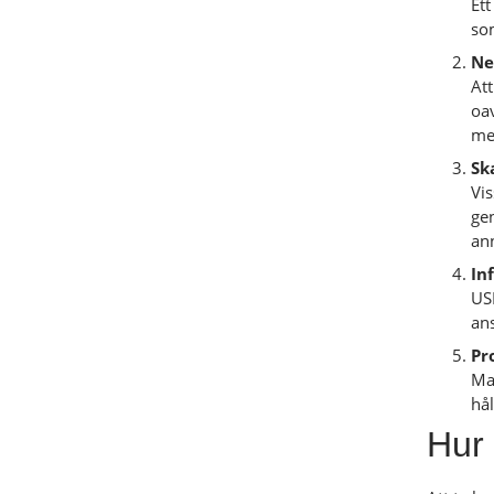
Ett
som
Ne
Att
oav
me
Sk
Vi
gen
ann
In
US
ans
Pr
Mal
hå
Hur 