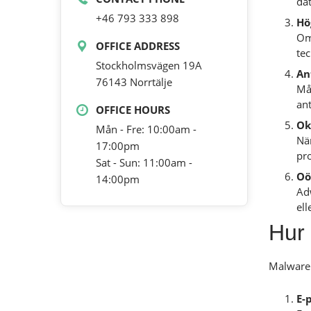
da
+46 793 333 898
Hö
Om 
OFFICE ADDRESS
te
Stockholmsvägen 19A
An
76143 Norrtälje
Må
ant
OFFICE HOURS
Ok
Mån - Fre: 10:00am -
När
17:00pm
pr
Sat - Sun: 11:00am -
Oö
14:00pm
Ad
el
Hur 
Malware 
E-