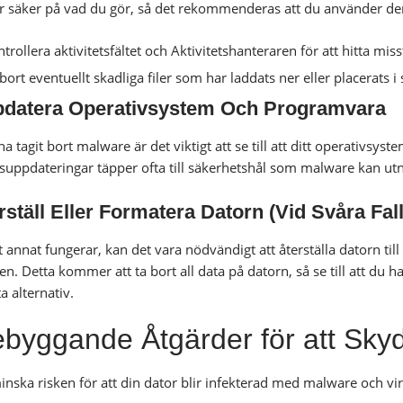
är säker på vad du gör, så det rekommenderas att du använder d
trollera aktivitetsfältet och Aktivitetshanteraren för att hitta mis
bort eventuellt skadliga filer som har laddats ner eller placerats
datera Operativsystem Och Programvara
 ha tagit bort malware är det viktigt att se till att ditt operativs
suppdateringar täpper ofta till säkerhetshål som malware kan utny
rställ Eller Formatera Datorn (Vid Svåra Fall
annat fungerar, kan det vara nödvändigt att återställa datorn till 
n. Detta kommer att ta bort all data på datorn, så se till att du h
a alternativ.
byggande Åtgärder för att Sky
minska risken för att din dator blir infekterad med malware och vi