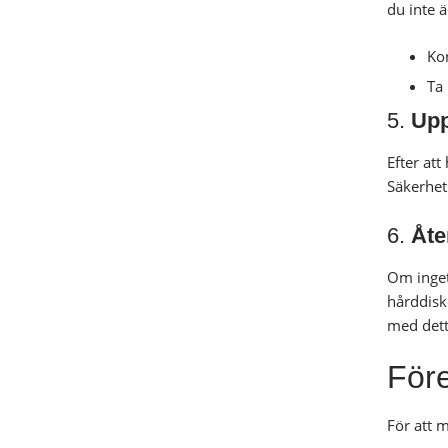
du inte 
Kon
Ta 
5.
Upp
Efter att
Säkerhet
6.
Åte
Om inget 
hårddiske
med dett
Före
För att 