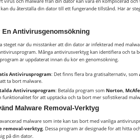
ort virus och malware från din dator kan vara en komplicerad och
an du återställa din dator till ett fungerande tillstånd. Här är st
 En Antivirusgenomsökning
ta steget när du misstänker att din dator är infekterad med malwa
 antivirusprogram. Många antivirusverktyg kan identifiera och ta bo
sprogram är uppdaterat innan du kör en genomsökning.
atis Antivirusprogram
: Det finns flera bra gratisalternativ, som
l att ta bort malware.
talda Antivirusprogram
: Betalda program som
Norton
,
McAfe
 funktionalitet för att upptäcka och ta bort mer sofistikerad mal
änd Malware Removal-Verktyg
avancerad malware som inte kan tas bort med vanliga antivirus
 removal-verktyg
. Dessa program är designade för att hitta 
g på din dator.