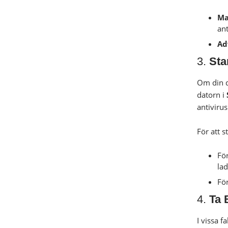
Ma
an
Ad
3.
Sta
Om din d
datorn i
antiviru
För att s
Fö
lad
Fö
4.
Ta 
I vissa 