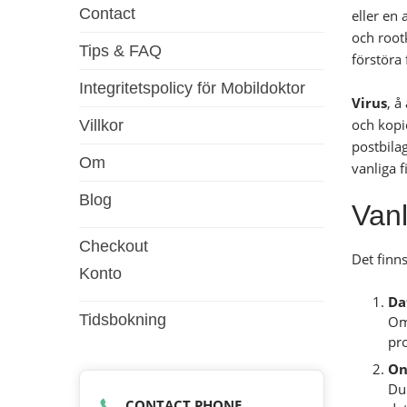
Contact
eller en
och rootk
Tips & FAQ
förstöra f
Integritetspolicy för Mobildoktor
Virus
, å
och kopie
Villkor
postbila
Om
vanliga f
Blog
Vanl
Checkout
Det finn
Konto
Da
Tidsbokning
Om 
pr
On
Du 
CONTACT PHONE