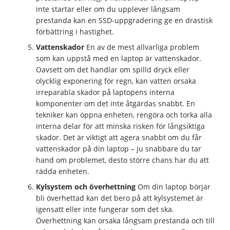
inte startar eller om du upplever långsam
prestanda kan en SSD-uppgradering ge en drastisk
förbättring i hastighet.
Vattenskador
En av de mest allvarliga problem
som kan uppstå med en laptop är vattenskador.
Oavsett om det handlar om spilld dryck eller
olycklig exponering för regn, kan vatten orsaka
irreparabla skador på laptopens interna
komponenter om det inte åtgärdas snabbt. En
tekniker kan öppna enheten, rengöra och torka alla
interna delar för att minska risken för långsiktiga
skador. Det är viktigt att agera snabbt om du får
vattenskador på din laptop – ju snabbare du tar
hand om problemet, desto större chans har du att
rädda enheten.
Kylsystem och överhettning
Om din laptop börjar
bli överhettad kan det bero på att kylsystemet är
igensatt eller inte fungerar som det ska.
Överhettning kan orsaka långsam prestanda och till