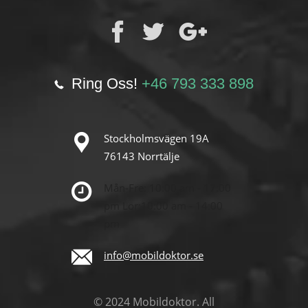
Ring Oss!
+46 793 333 898
Stockholmsvägen 19A
76143 Norrtälje
Mån-Fre: 10:00 am - 17:00
pm
Lör:10:00 am - 14:00
pm
info@mobildoktor.se
© 2024 Mobildoktor. All