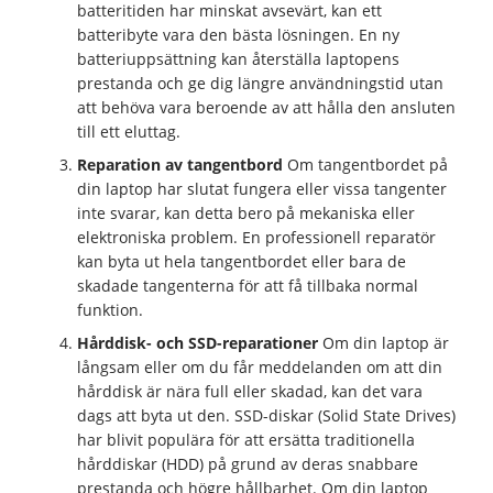
batteritiden har minskat avsevärt, kan ett
batteribyte vara den bästa lösningen. En ny
batteriuppsättning kan återställa laptopens
prestanda och ge dig längre användningstid utan
att behöva vara beroende av att hålla den ansluten
till ett eluttag.
Reparation av tangentbord
Om tangentbordet på
din laptop har slutat fungera eller vissa tangenter
inte svarar, kan detta bero på mekaniska eller
elektroniska problem. En professionell reparatör
kan byta ut hela tangentbordet eller bara de
skadade tangenterna för att få tillbaka normal
funktion.
Hårddisk- och SSD-reparationer
Om din laptop är
långsam eller om du får meddelanden om att din
hårddisk är nära full eller skadad, kan det vara
dags att byta ut den. SSD-diskar (Solid State Drives)
har blivit populära för att ersätta traditionella
hårddiskar (HDD) på grund av deras snabbare
prestanda och högre hållbarhet. Om din laptop