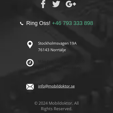
Ring Oss!
+46 793 333 898
Stockholmsvägen 19A
76143 Norrtälje
Mån-Fre: 10:00 am - 17:00
pm
Lör:10:00 am - 14:00
pm
info@mobildoktor.se
© 2024 Mobildoktor. All
Rights Reserved.