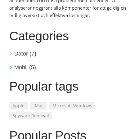
att identifiera och lösa problem med din enhet. Vi
analyserar noggrant alla komponenter för att ge dig en
tydlig översikt och effektiva lösningar.
Categories
Dator
(7)
Mobil
(5)
Popular tags
Apple
iMac
Microsoft Windows
Spyware Removal
Popular Posts