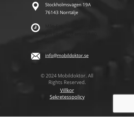
Stockholmsvägen 19A
76143 Norrtälje
Mån-Fre: 10:00 am - 17:00
pm
Lör:10:00 am - 14:00
pm
info@mobildoktor.se
© 2024 Mobildoktor. All
Rights Reserved.
Villkor
Sekretesspolicy