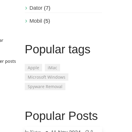
Dator
(7)
Mobil
(5)
ar
Popular tags
r posts
Apple
iMac
Microsoft Windows
Spyware Removal
Popular Posts
by Victor
0