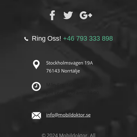
Ring Oss!
+46 793 333 898
Stockholmsvägen 19A
76143 Norrtälje
Mån-Fre: 10:00 am - 17:00
pm
Lör:10:00 am - 14:00
pm
info@mobildoktor.se
© 2024 Mobildoktor. All