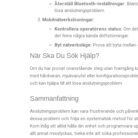
Återställ Bluetooth-inställningar:
Ibland
lösa anslutningsproblem.
Mobilnätverkslösningar:
Kontrollera operatörens status:
Om det 
det finns några kända driftstörningar.
Byt nätverksläge:
Prova att byta mellan 4
När Ska Du Sök Hjälp?
Om du har provat ovanstående steg utan framgång kan 
med hårdvaran, mjukvarufel eller konfigurationsprobl
och kan hjälpa till att lösa anslutningsproblem.
Sammanfattning
Anslutningsproblem kan vara frustrerande och påverka 
dessa problem och följa en systematisk metod för att 
Kom ihåg att alltid hålla din enhet och programvara
allt annat misslyckas, tveka inte att söka professionel