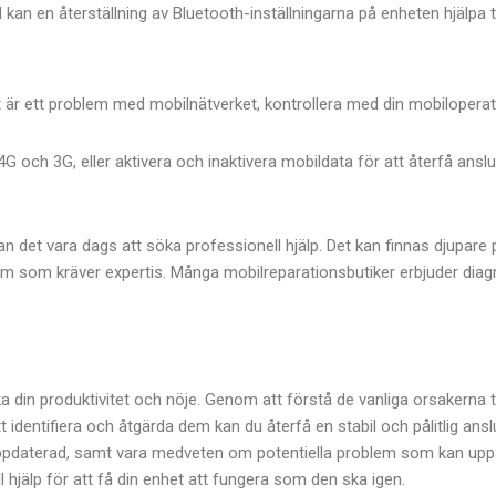
 kan en återställning av Bluetooth-inställningarna på enheten hjälpa til
är ett problem med mobilnätverket, kontrollera med din mobilopera
G och 3G, eller aktivera och inaktivera mobildata för att återfå anslu
det vara dags att söka professionell hjälp. Det kan finnas djupare
em som kräver expertis. Många mobilreparationsbutiker erbjuder diag
din produktivitet och nöje. Genom att förstå de vanliga orsakerna ti
identifiera och åtgärda dem kan du återfå en stabil och pålitlig ansl
 uppdaterad, samt vara medveten om potentiella problem som kan up
l hjälp för att få din enhet att fungera som den ska igen.