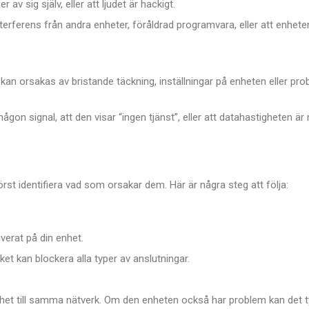
av sig själv, eller att ljudet är hackigt.
rferens från andra enheter, föråldrad programvara, eller att enheten
 kan orsakas av bristande täckning, inställningar på enheten eller pr
gon signal, att den visar “ingen tjänst”, eller att datahastigheten ä
örst identifiera vad som orsakar dem. Här är några steg att följa:
iverat på din enhet.
vilket kan blockera alla typer av anslutningar.
nhet till samma nätverk. Om den enheten också har problem kan det 