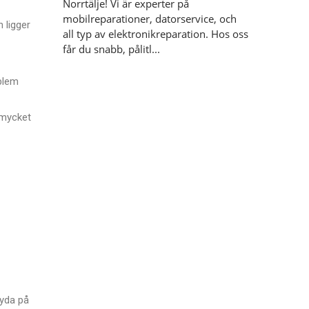
Norrtälje! Vi är experter på
mobilreparationer, datorservice, och
 ligger
all typ av elektronikreparation. Hos oss
får du snabb, pålitl...
oblem
r mycket
tyda på