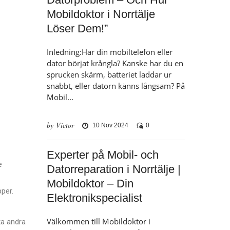
Mobildoktor i Norrtälje
Löser Dem!”
Inledning:Har din mobiltelefon eller
dator börjat krångla? Kanske har du en
sprucken skärm, batteriet laddar ur
snabbt, eller datorn känns långsam? På
Mobil...
by Victor
10 Nov 2024
0
Experter på Mobil- och
e
Datorreparation i Norrtälje |
Mobildoktor – Din
pper.
Elektronikspecialist
Välkommen till Mobildoktor i
ka andra