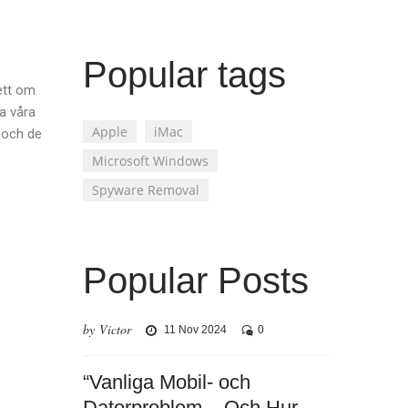
Popular tags
ett om
da våra
Apple
iMac
m och de
Microsoft Windows
Spyware Removal
Popular Posts
by Victor
11 Nov 2024
0
“Vanliga Mobil- och
Datorproblem – Och Hur