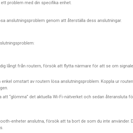
 ett problem med din specifika enhet.
ösa anslutningsproblem genom att återställa dess anslutningar.
nslutningsproblem:
ig långt från routern, försök att flytta närmare för att se om signal
enkel omstart av routern lösa anslutningsproblem. Koppla ur router
gen.
a att “glömma” det aktuella Wi-Fi-nätverket och sedan återansluta fö
th-enheter anslutna, försök att ta bort de som du inte använder. 
s.