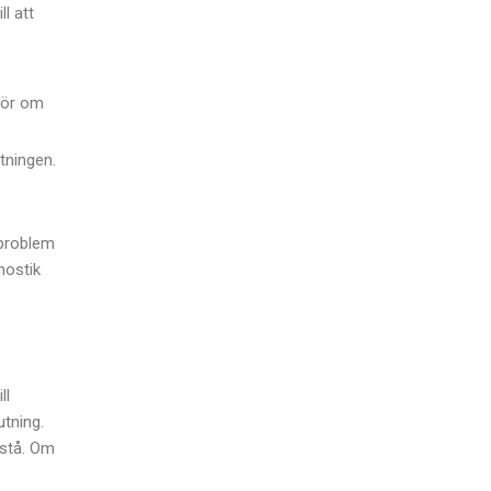
l att
tör om
tningen.
 problem
nostik
ll
utning.
pstå. Om