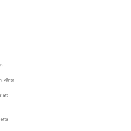
en
n, vänta
r att
Detta